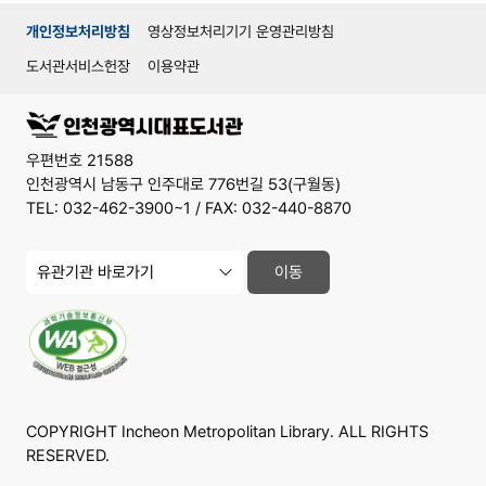
개인정보처리방침
영상정보처리기기 운영관리방침
도서관서비스헌장
이용약관
우편번호 21588
인천광역시 남동구 인주대로 776번길 53(구월동)
TEL: 032-462-3900~1 / FAX: 032-440-8870
유
이동
관
기
관
사
이
트
바
로
가
COPYRIGHT Incheon Metropolitan Library. ALL RIGHTS
기
RESERVED.