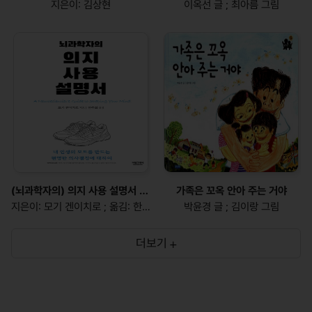
지은이: 김상현
이옥선 글 ; 최아름 그림
(뇌과학자의) 의지 사용 설명서 : 내 인생의 모트를 만드는 현명한 의사결정에 대하여
가족은 꼬옥 안아 주는 거야
지은이: 모기 겐이치로 ; 옮김: 한주희
박윤경 글 ; 김이랑 그림
더보기