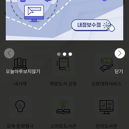
# 인기검색어
5
타키포오
6
마인크래프트
이전
다음
7
아몬드
8
민쩌미
9
급류
10
인간실격
1
흔한남매
오늘하루보지않기
닫기
2
아이브
3
슈뻘맨
내서재
희망도서 신청
상호대차서비스
4
백앤아
교육·문화행사
스마트도서관
전자도서관