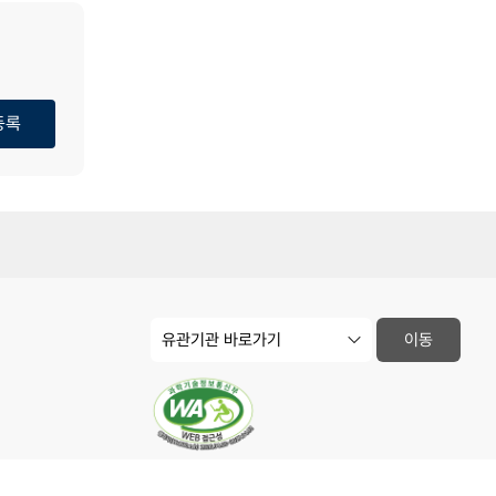
등록
유
이동
관
기
관
사
이
트
바
로