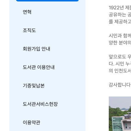
1922년 
연혁
공유하는 공
를 제공하고
조직도
시민과 함께
양한 분야
회원가입 안내
앞으로도 우
다. 시민 
도서관 이용안내
의 인천도
감사합니다
기증및납본
도서관서비스헌장
이용약관