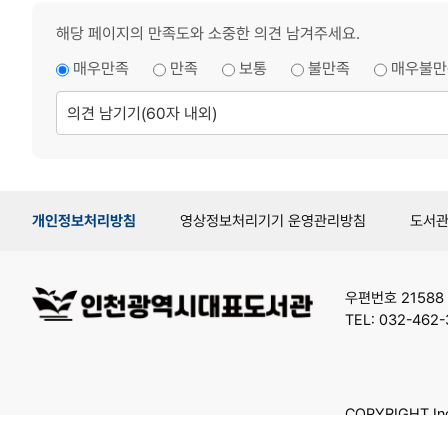
해당 페이지의 만족도와 소중한 의견 남겨주세요.
매우만족
만족
보통
불만족
매우불만
의
견
남
기
기
개인정보처리방침
영상정보처리기기 운영관리방침
도서
우편번호 21588
TEL: 032-462-
COPYRIGHT Inc