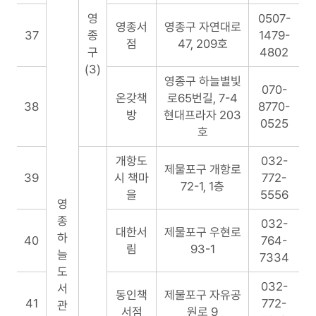
영
0507-
영종서
영종구 자연대로
37
종
1479-
점
47, 209호
구
4802
(3)
영종구 하늘별빛
070-
온갖책
로65번길, 7-4
38
8770-
방
현대프라자 203
0525
호
개항도
032-
제물포구 개항로
39
시 책마
772-
72-1, 1층
을
5556
영
종
032-
대한서
제물포구 우현로
하
40
764-
림
93-1
늘
7334
도
032-
서
동인책
제물포구 자유공
41
772-
관
서점
원로 9