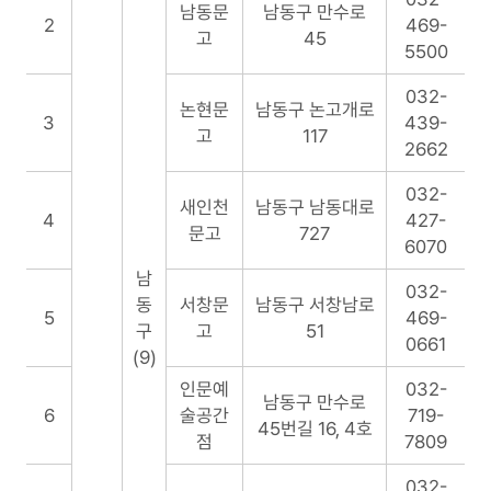
대
남동문
남동구 만수로
2
469-
출
고
45
5500
서
비
032-
스
논현문
남동구 논고개로
3
439-
협
고
117
2662
약
서
032-
새인천
남동구 남동대로
점
4
427-
문고
727
6070
남
032-
동
서창문
남동구 서창남로
5
469-
구
고
51
0661
(9)
인문예
032-
남동구 만수로
6
술공간
719-
45번길 16, 4호
점
7809
032-