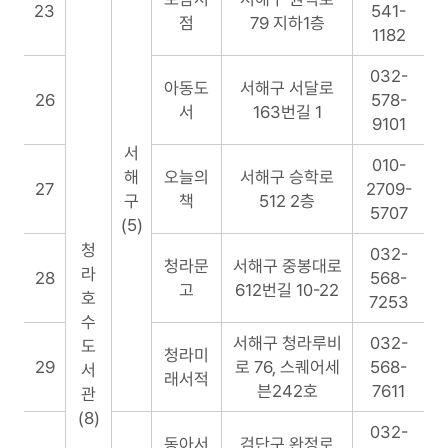
23
541-
점
79 지하1층
1182
032-
아동도
서해구 서달로
26
578-
서
163번길 1
9101
서
010-
해
오늘의
서해구 승학로
27
2709-
구
책
512 2층
5707
(5)
청
032-
청라문
서해구 중봉대로
라
28
568-
고
612번길 10-22
호
7253
수
서해구 청라루비
032-
도
청라미
29
로 76, 스퀘어세
568-
서
래서적
븐242호
7611
관
(8)
032-
동아서
검단구 완정로