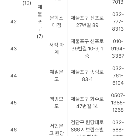
7013
(10)
제
물
032-
문학소
제물포구 신포로
42
포
777-
매점
27번길 89
구
8313
(7)
제물포구 신포로
010-
서점 마
43
39번길 10-9, 1
9194-
계
층
3387
032-
예일문
제물포구 송림로
44
761-
고
83-1
6104
0507-
책방모
제물포구 화수로
45
1385-
도
47번길 14
1268
검단구 원당대로
032-
서협문
46
866 세브란스빌
568-
고 원당