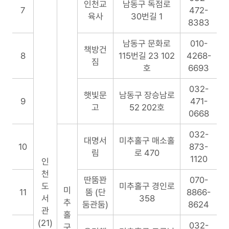
인천교
남동구 독점로
7
472-
육사
30번길 1
8383
남동구 문화로
010-
책방건
8
115번길 23 102
4268-
짐
호
6693
032-
햇빛문
남동구 장승남로
9
471-
고
52 202호
0668
032-
대명서
미추홀구 매소홀
10
873-
림
로 470
1120
인
천
딴뚬꽌
070-
도
미추홀구 경인로
미
11
뚬 (단
8866-
서
358
추
둠관둠)
8624
관
홀
(21)
032-
구