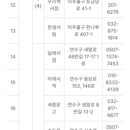
우리책
미추홀구 토금남
12
201-
(4)
서점
로 41-1
6278
032-
한샘서
미추홀구 한나루
13
875-
림
로 407-1
1814
연수구 새말로
0507-
달래서
14
46번길 17-17 1
1374-
점
층
7453
010-
미래서
연수구 용담로
15
8332-
적
153, 146호
4139
032-
세종문
연수구 샘말로 8
16
817-
고
번길 13-2
6677
0507-