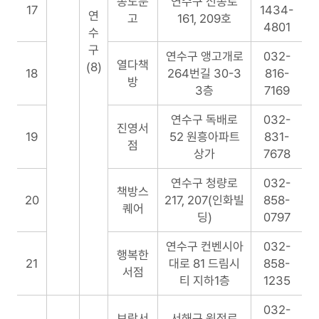
송도문
연수구 신송로
17
1434-
연
고
161, 209호
4801
수
구
연수구 앵고개로
032-
열다책
(8)
18
264번길 30-3
816-
방
3층
7169
연수구 독배로
032-
진영서
19
52 원흥아파트
831-
점
상가
7678
연수구 청량로
032-
책방스
20
217, 207(인화빌
858-
퀘어
딩)
0797
연수구 컨벤시아
032-
행복한
21
대로 81 드림시
858-
서점
티 지하1층
1235
032-
보람서
서해구 원적로