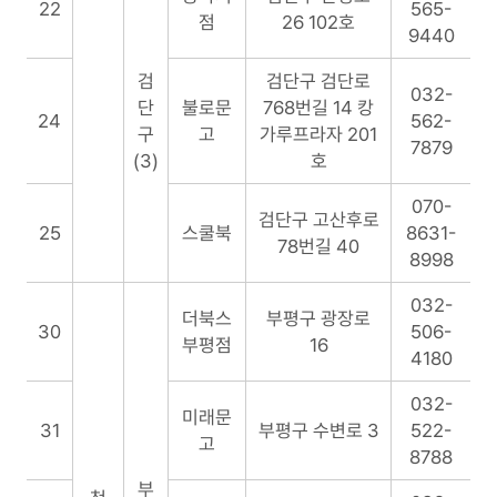
22
565-
점
26 102호
9440
검
검단구 검단로
032-
단
불로문
768번길 14 캉
24
562-
구
고
가루프라자 201
7879
(3)
호
070-
검단구 고산후로
25
스쿨북
8631-
78번길 40
8998
032-
더북스
부평구 광장로
30
506-
부평점
16
4180
032-
미래문
31
부평구 수변로 3
522-
고
8788
부