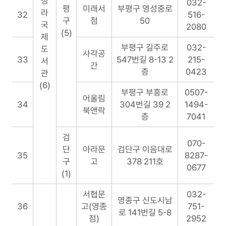
청
032-
평
미래서
부평구 영성중로
라
32
516-
구
점
50
국
2080
(5)
제
부평구 길주로
032-
도
사각공
33
547번길 8-13 2
215-
서
간
층
0423
관
(6)
부평구 부흥로
0507-
어울림
34
304번길 39 2
1494-
북앤락
층
7041
검
070-
단
아라문
검단구 이음대로
35
8287-
구
고
378 211호
0677
(1)
서협문
032-
영종구 신도시남
36
고(영종
751-
로 141번길 5-8
점)
2952