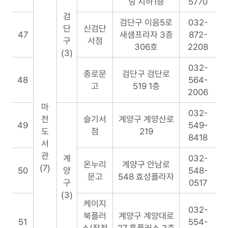
딩 지하1층
5770
검
검단구 이음5로
032-
단
신검단
47
새샘프라자 3층
872-
구
서점
306호
2208
(3)
032-
종로문
검단구 검단로
48
564-
고
519 1층
2006
마
032-
전
슬기서
계양구 계양산로
49
549-
도
점
219
8418
서
관
계
032-
온누리
계양구 안남로
(7)
50
양
548-
문고
548 효성플라자
구
0517
(3)
케이지
032-
북플러
계양구 계양대로
51
554-