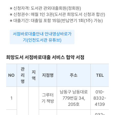
신청자격: 도서관 관외대출회원(정회원)
신청권수: 매월 1인 3권(도서관 희망도서 신청과 합산)
대출기간: 대출일 포함 15일(반납연기 1회(1주) 가능)
서점바로대출안내 안내영상바로가
기(인천도서관 유튜브)
희망도서 서점바로대출 서비스 협약 서점
희
관
지
망
NO
리
지점명
주소
TEL
역
도
명
서
서
남동구 남동대로
010-
그루터
점
1
779번길 34,
8332-
기 책방
바
205호
4139
로
032-