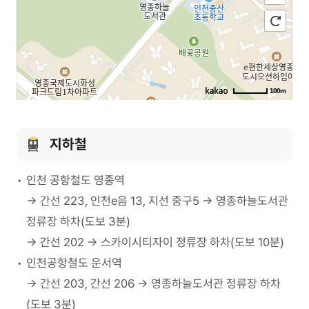
100m
로
드
지하철
길
뷰
찾
지
기
도
인천 공항철도 영종역
크
게
→ 간선 223, 인천e음 13, 지선 중구5 → 영종하늘도서관
보
기
정류장 하차(도보 3분)
→ 간선 202 → 스카이시티자이 정류장 하차(도보 10분)
인천공항철도 운서역
→ 간선 203, 간선 206 → 영종하늘도서관 정류장 하차
(도보 3분)