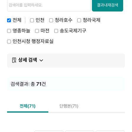
검
검
색
색
결과내재검색
내
용
전체
인천
청라호수
청라국제
영종하늘
마전
송도국제기구
인천시청 행정자료실
상세 검색
검색결과: 총
71
건
전체(71)
단행본(71)