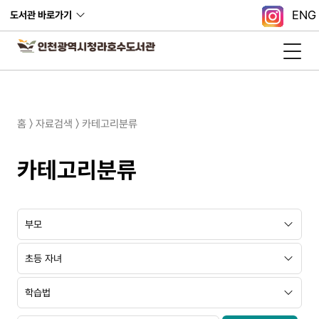
ENG
도서관 바로가기
홈 〉 자료검색 〉 카테고리분류
카테고리분류
대
중
소
분
분
분
류
류
류