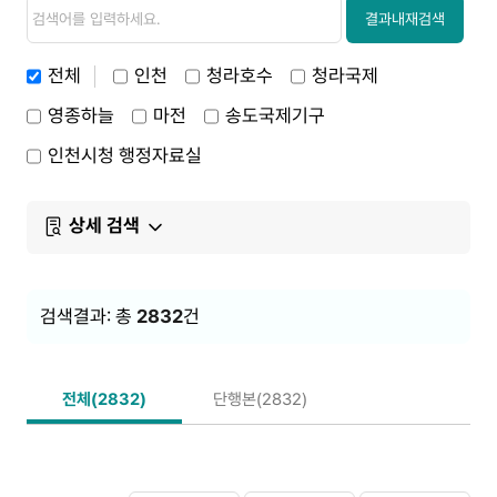
검
검
색
색
결과내재검색
내
용
전체
인천
청라호수
청라국제
영종하늘
마전
송도국제기구
인천시청 행정자료실
상세 검색
검색결과: 총
2832
건
전체(2832)
단행본(2832)