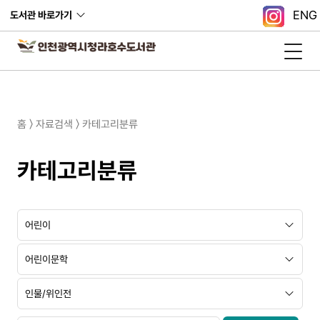
ENG
도서관 바로가기
홈 〉 자료검색 〉 카테고리분류
카테고리분류
대
중
소
분
분
분
류
류
류