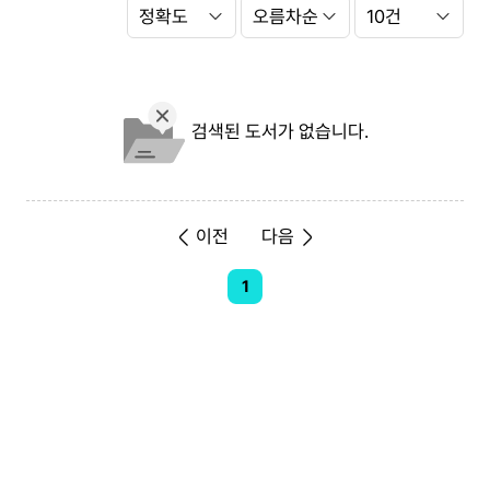
Search
정
Option
렬
항
정
쪽
목
렬
당
순
출
서
력
건
검색된 도서가 없습니다.
수
이전
다음
1