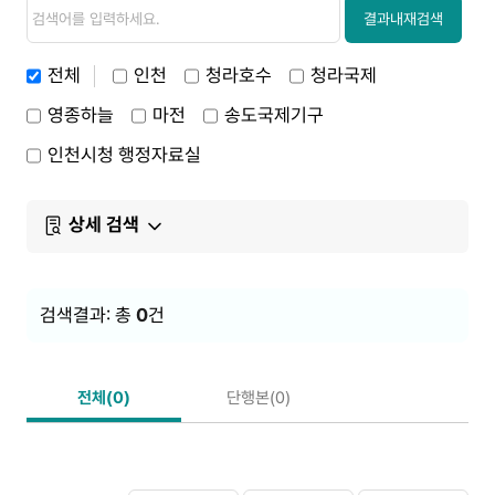
검
검
색
색
결과내재검색
내
용
전체
인천
청라호수
청라국제
영종하늘
마전
송도국제기구
인천시청 행정자료실
상세 검색
검색결과: 총
0
건
전체(0)
단행본(0)