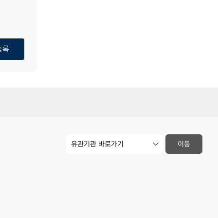
등록
유
이동
관
기
관
사
이
트
바
.
로
가