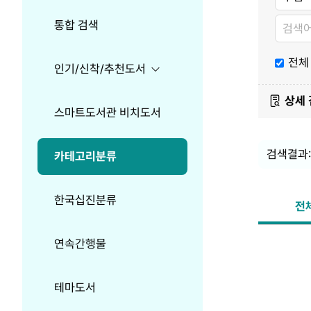
분
분
분
류
류
류
검
검
통합 검색
색
색
내
용
전체
인기/신착/추천도서
상세
스마트도서관 비치도서
검색결과:
카테고리분류
한국십진분류
전체
연속간행물
Search
정
Option
렬
테마도서
항
정
쪽
목