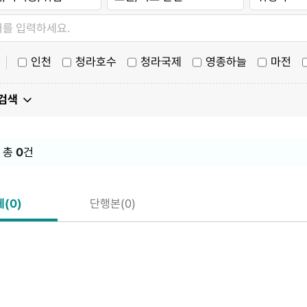
인천
청라호수
청라국제
영종하늘
마전
 검색
 총
0
건
(0)
단행본(0)