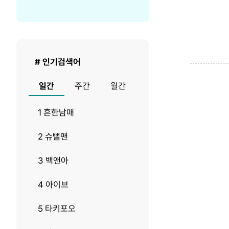
렬
당
순
출
서
력
건
수
# 인기검색어
일간
주간
월간
1 흔한남매
2 슈뻘맨
3 백앤아
4 아이브
5 타키포오