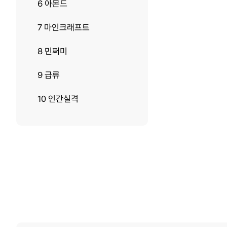
6 아몬드
7 마인크래프트
8 민쩌미
9 급류
10 인간실격