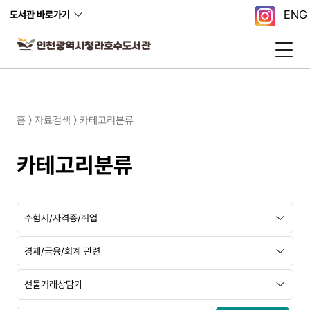
ENG
도서관 바로가기
홈 〉 자료검색 〉 카테고리분류
카테고리분류
대
중
소
분
분
분
류
류
류