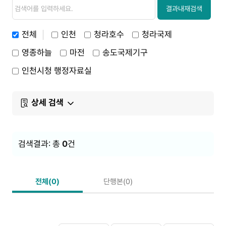
검
검
색
색
결과내재검색
내
용
전체
인천
청라호수
청라국제
영종하늘
마전
송도국제기구
인천시청 행정자료실
상세 검색
검색결과: 총
0
건
전체(0)
단행본(0)