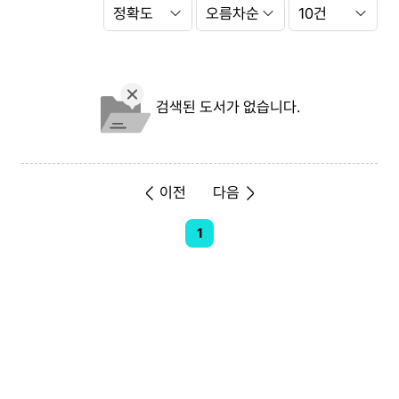
Search
정
Option
렬
항
정
쪽
목
렬
당
순
출
서
력
건
검색된 도서가 없습니다.
수
이전
다음
1