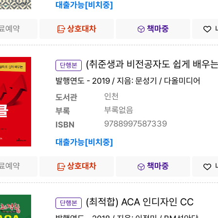
대출가능[비치중]
료예약
상호대차
책마중
(취준생과 비전공자도 쉽게 배우는)
단행본
발행연도 - 2019 / 지음: 문성기 / 다올미디어
인천
도서관
부록없음
부록
9788997587339
ISBN
대출가능[비치중]
료예약
상호대차
책마중
(최적합) ACA 인디자인 CC
단행본