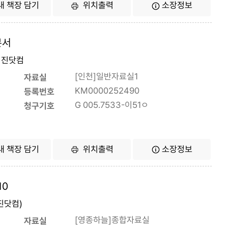
내 책장 담기
위치출력
소장정보
본서
 영진닷컴
[인천]일반자료실1
자료실
KM0000252490
등록번호
G 005.7533-이51ㅇ
청구기호
내 책장 담기
위치출력
소장정보
10
영진닷컴)
[영종하늘]종합자료실
자료실