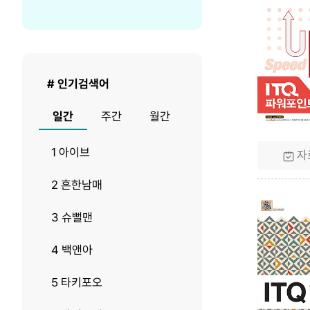
렬
당
순
출
서
력
건
수
# 인기검색어
일간
주간
월간
1 아이브
자
2 흔한남매
3 슈뻘맨
4 백앤아
5 타키포오