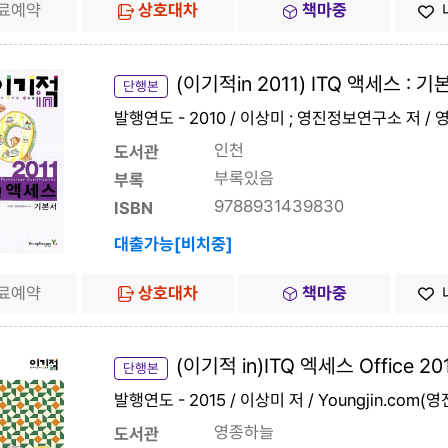
료예약
상호대차
책마중
(이기적in 2011) ITQ 액세스 : 기
단행본
발행연도 - 2010 / 이상미 ; 영진정보연구소 저 /
인천
도서관
부록있음
부록
9788931439830
ISBN
대출가능[비치중]
료예약
상호대차
책마중
(이기적 in)ITQ 엑세스 Office 20
단행본
발행연도 - 2015 / 이상미 저 / Youngjin.com(
영종하늘
도서관