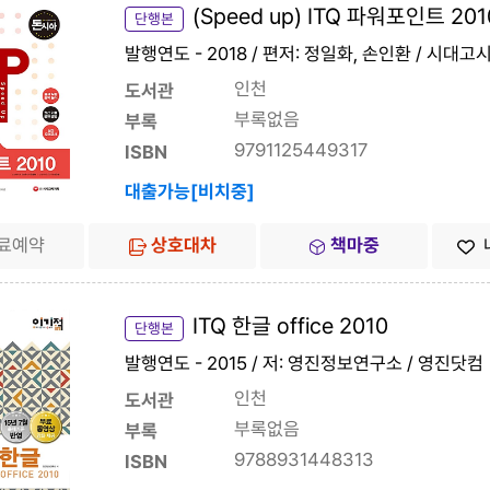
(Speed up) ITQ 파워포인트 201
단행본
발행연도 - 2018 / 편저: 정일화, 손인환 / 시대
인천
도서관
부록없음
부록
9791125449317
ISBN
대출가능[비치중]
료예약
상호대차
책마중
ITQ 한글 office 2010
단행본
발행연도 - 2015 / 저: 영진정보연구소 / 영진닷컴
인천
도서관
부록없음
부록
9788931448313
ISBN