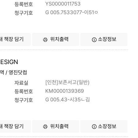
YS0000011753
등록번호
G 005.7533077-이51ㅇ
청구기호
내 책장 담기
위치출력
소장정보
ESIGN
 역 / 영진닷컴
[인천]보존서고(일반)
자료실
KM0000139369
등록번호
G 005.43-시35ㄴ김
청구기호
내 책장 담기
위치출력
소장정보