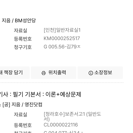
회 지음 / BM성안당
[인천]일반자료실1
자료실
KM0000252517
등록번호
G 005.56-김79ㅈ
청구기호
내 책장 담기
위치출력
소장정보
기사 : 필기 기본서 : 이론+예상문제
 [공] 지음 / 영진닷컴
[청라호수]보존서고1 (일반도
자료실
서)
CL0000022116
등록번호
G 004.077-신34ㅅ