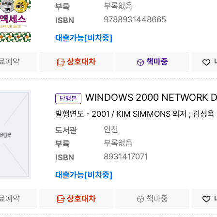
부록없음
부록
9788931448665
ISBN
대출가능[비치중]
료예약
상호대차
책마중
WINDOWS 2000 NETWORK D
단행본
발행연도 - 2001 / KIM SIMMONS 외저 ; 김성욱
인천
도서관
부록없음
부록
8931417071
ISBN
대출가능[비치중]
료예약
상호대차
책마중