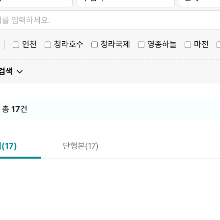
인천
청라호수
청라국제
영종하늘
마전
 검색
 총
17
건
(17)
단행본(17)