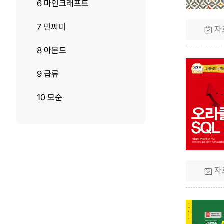
6 마인크래프트
7 민쩌미
자
8 아몬드
9 급류
10 모순
자