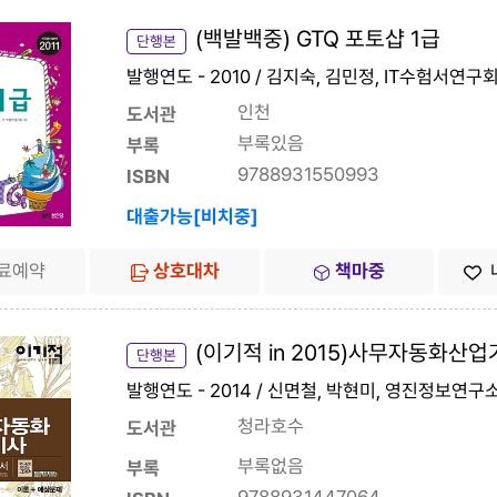
(백발백중) GTQ 포토샵 1급
단행본
발행연도 - 2010 / 김지숙, 김민정, IT수험서연구
인천
도서관
부록있음
부록
9788931550993
ISBN
대출가능[비치중]
료예약
상호대차
책마중
(이기적 in 2015)사무자동화산업
단행본
발행연도 - 2014 / 신면철, 박현미, 영진정보연구소
청라호수
도서관
부록없음
부록
9788931447064