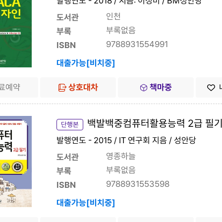
발행연도 - 2018 / 지음: 이정미 / BM성안당
인천
도서관
부록없음
부록
9788931554991
ISBN
대출가능[비치중]
료예약
상호대차
책마중
백발백중컴퓨터활용능력 2급 필기(
단행본
발행연도 - 2015 / IT 연구회 지음 / 성안당
영종하늘
도서관
부록없음
부록
9788931553598
ISBN
대출가능[비치중]