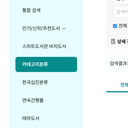
분
분
분
류
류
류
검
검
통합 검색
색
색
내
용
전체
인기/신착/추천도서
상세
스마트도서관 비치도서
검색결과:
카테고리분류
한국십진분류
전체
연속간행물
Search
정
Option
렬
테마도서
항
정
쪽
목