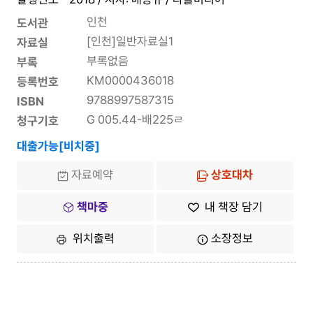
인천
도서관
[인천]일반자료실1
자료실
부록없음
부록
KM0000436018
등록번호
9788997587315
ISBN
G 005.44-배225ㄹ
청구기호
대출가능[비치중]
자료예약
상호대차
책마중
내 책장 담기
위치출력
소장정보