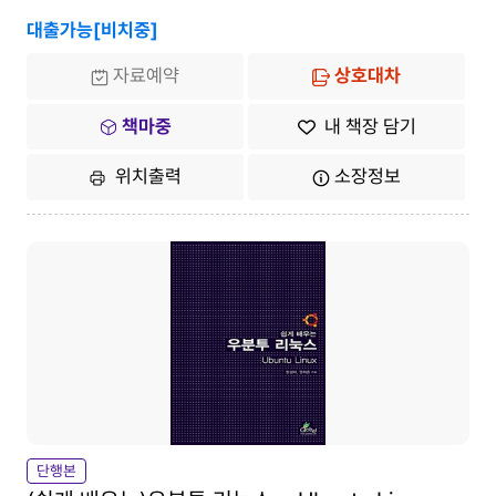
대출가능[비치중]
자료예약
상호대차
책마중
내 책장 담기
위치출력
소장정보
단행본