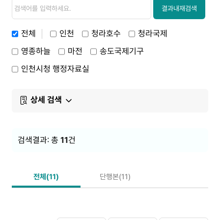
검
검
색
색
결과내재검색
내
용
전체
인천
청라호수
청라국제
영종하늘
마전
송도국제기구
인천시청 행정자료실
상세 검색
검색결과: 총
11
건
전체(11)
단행본(11)