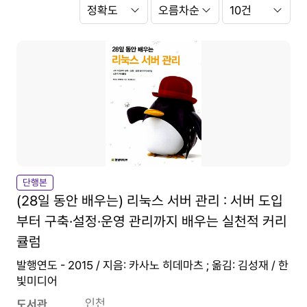
Search
정
Option
렬
항
정
쪽
목
렬
당
순
출
서
력
건
수
단행본
(28일 동안 배우는) 리눅스 서버 관리 : 서버 도입
부터 구축·설정·운영 관리까지 배우는 실천적 커리
큘럼
발행연도 - 2015 / 지음: 카사노 히데마츠 ; 옮김: 김성재 / 한
빛미디어
인천
도서관