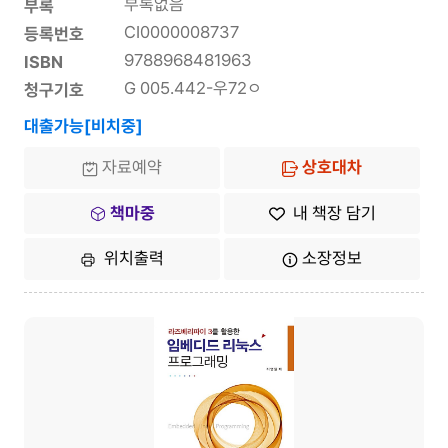
부록없음
부록
CI0000008737
등록번호
9788968481963
ISBN
G 005.442-우72ㅇ
청구기호
대출가능[비치중]
자료예약
상호대차
책마중
내 책장 담기
위치출력
소장정보