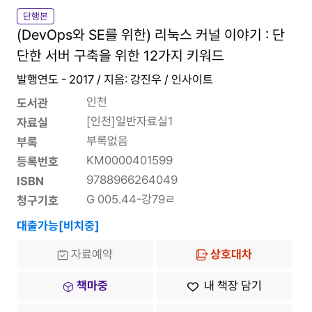
단행본
(DevOps와 SE를 위한) 리눅스 커널 이야기 : 단
단한 서버 구축을 위한 12가지 키워드
발행연도 - 2017 / 지음: 강진우 / 인사이트
인천
도서관
[인천]일반자료실1
자료실
부록없음
부록
KM0000401599
등록번호
9788966264049
ISBN
G 005.44-강79ㄹ
청구기호
대출가능[비치중]
자료예약
상호대차
책마중
내 책장 담기