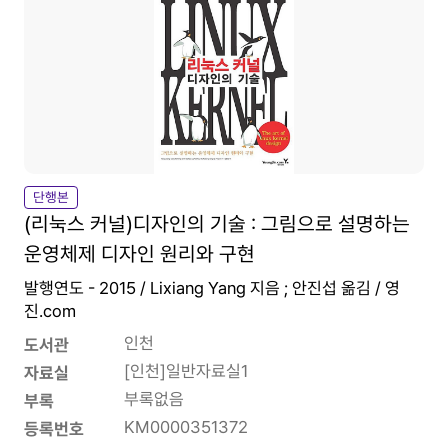
단행본
(리눅스 커널)디자인의 기술 : 그림으로 설명하는
운영체제 디자인 원리와 구현
발행연도 - 2015 / Lixiang Yang 지음 ; 안진섭 옮김 / 영
진.com
인천
도서관
[인천]일반자료실1
자료실
부록없음
부록
KM0000351372
등록번호