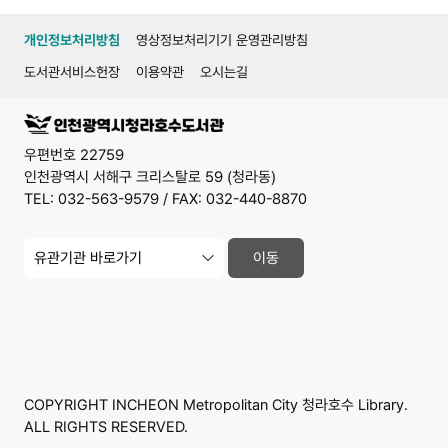
개인정보처리방침
영상정보처리기기 운영관리방침
도서관서비스헌장
이용약관
오시는길
우편번호 22759
인천광역시 서해구 크리스탈로 59 (청라동)
TEL: 032-563-9579 / FAX: 032-440-8870
유
이동
관
기
관
사
이
트
바
로
가
COPYRIGHT INCHEON Metropolitan City 청라호수 Library.
기
ALL RIGHTS RESERVED.