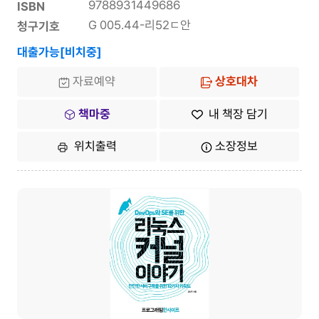
9788931449686
ISBN
G 005.44-리52ㄷ안
청구기호
대출가능[비치중]
자료예약
상호대차
책마중
내 책장 담기
위치출력
소장정보