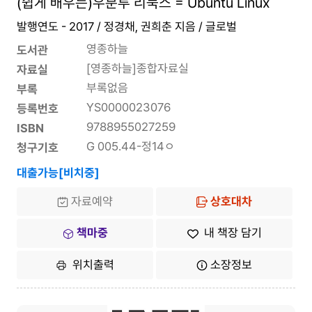
(쉽게 배우는)우분투 리눅스 = Ubuntu Linux
발행연도 - 2017 / 정경채, 권희춘 지음 / 글로벌
영종하늘
도서관
[영종하늘]종합자료실
자료실
부록없음
부록
YS0000023076
등록번호
9788955027259
ISBN
G 005.44-정14ㅇ
청구기호
대출가능[비치중]
자료예약
상호대차
책마중
내 책장 담기
위치출력
소장정보