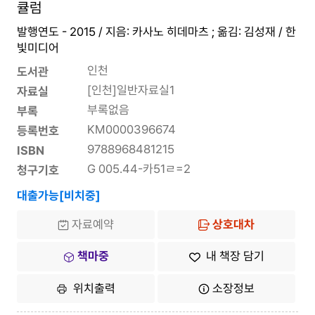
큘럼
발행연도 - 2015 / 지음: 카사노 히데마츠 ; 옮김: 김성재 / 한
빛미디어
인천
도서관
[인천]일반자료실1
자료실
부록없음
부록
KM0000396674
등록번호
9788968481215
ISBN
G 005.44-카51ㄹ=2
청구기호
대출가능[비치중]
자료예약
상호대차
책마중
내 책장 담기
위치출력
소장정보