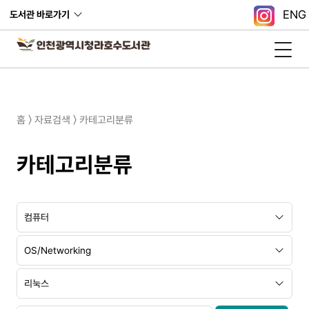
ENG
도서관 바로가기
홈 〉 자료검색 〉 카테고리분류
카테고리분류
대
중
소
분
분
분
류
류
류