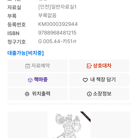
[인천]일반자료실1
자료실
부록없음
부록
KM0000392944
등록번호
9788968481215
ISBN
G 005.44-카51ㄹ
청구기호
대출가능[비치중]
자료예약
상호대차
책마중
내 책장 담기
위치출력
소장정보