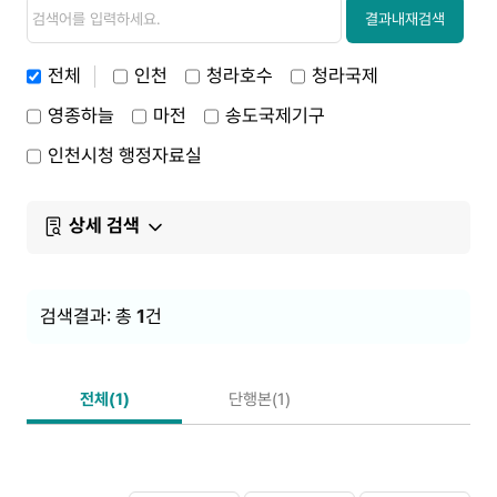
검
검
색
색
결과내재검색
내
용
전체
인천
청라호수
청라국제
영종하늘
마전
송도국제기구
인천시청 행정자료실
상세 검색
검색결과: 총
1
건
전체(1)
단행본(1)