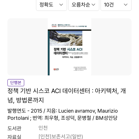
Search
정
Option
렬
항
정
쪽
목
렬
당
순
출
서
력
건
수
단행본
정책 기반 시스코 ACI 데이터센터 : 아키텍처, 개
념, 방법론까지
발행연도 - 2015 / 지음: Lucien avramov, Maurizio
Portolani ; 번역: 최우형, 조성덕, 문병철 / BM성안당
인천
도서관
[인천]보존서고(일반)
자료실