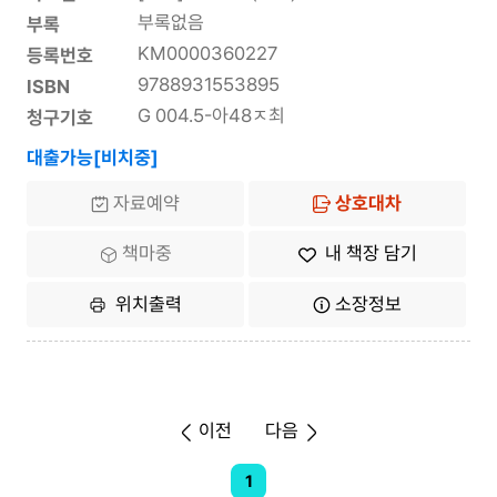
부록없음
부록
KM0000360227
등록번호
9788931553895
ISBN
G 004.5-아48ㅈ최
청구기호
대출가능[비치중]
자료예약
상호대차
책마중
내 책장 담기
위치출력
소장정보
이전
다음
1