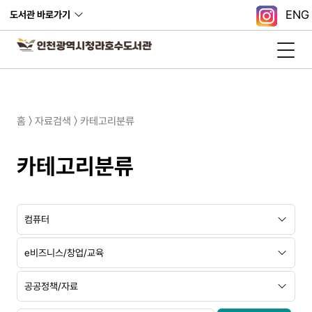
ENG
도서관 바로가기
홈 〉 자료검색 〉 카테고리분류
카테고리분류
대
중
소
분
분
분
류
류
류