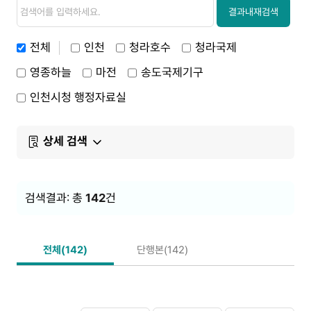
검
검
색
색
결과내재검색
내
용
전체
인천
청라호수
청라국제
영종하늘
마전
송도국제기구
인천시청 행정자료실
상세 검색
검색결과: 총
142
건
전체(142)
단행본(142)