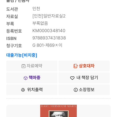
옮김 / 민음사
인천
도서관
[인천]일반자료실2
자료실
부록없음
부록
KM0000348140
등록번호
9788937431838
ISBN
G 801-제69ㅈ이
청구기호
대출가능[비치중]
자료예약
상호대차
책마중
내 책장 담기
위치출력
소장정보