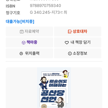
9788970759340
ISBN
G 340.245-지73ㄷ최
청구기호
대출가능[비치중]
자료예약
상호대차
책마중
내 책장 담기
위치출력
소장정보