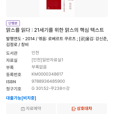
단행본
맑스를 읽다 : 21세기를 위한 맑스의 핵심 텍스트
발행연도 - 2014 / 엮음: 로베르트 쿠르츠 ; [공]옮김: 강신준,
김정로 / 창비
인천
도서관
[인천]일반자료실1
자료실
부록없음
부록
KM0000348617
등록번호
9788936485900
ISBN
G 301.52-쿠238ㅁ강
청구기호
대출가능[비치중]
자료예약
상호대차