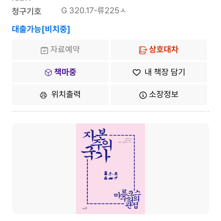
G 320.17-류225ㅅ
청구기호
대출가능[비치중]
자료예약
상호대차
책마중
내 책장 담기
위치출력
소장정보