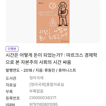
단행본
시간은 어떻게 돈이 되었는가? : 마르크스 경제학
으로 본 자본주의 사회의 시간 싸움
발행연도 - 2018 / 지음: 류동민 / 휴머니스트
청라국제
도서관
[청라국제]종합자료실
자료실
부록없음
부록
CI0000036371
등록번호
9791160801095
ISBN