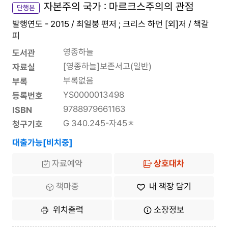
자본주의 국가 : 마르크스주의의 관점
단행본
발행연도 - 2015 / 최일붕 편저 ; 크리스 하먼 [외]저 / 책갈
피
영종하늘
도서관
[영종하늘]보존서고(일반)
자료실
부록없음
부록
YS0000013498
등록번호
9788979661163
ISBN
G 340.245-자45ㅊ
청구기호
대출가능[비치중]
자료예약
상호대차
책마중
내 책장 담기
위치출력
소장정보