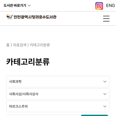
ENG
도서관 바로가기
홈 〉 자료검색 〉 카테고리분류
카테고리분류
대
중
소
분
분
분
류
류
류