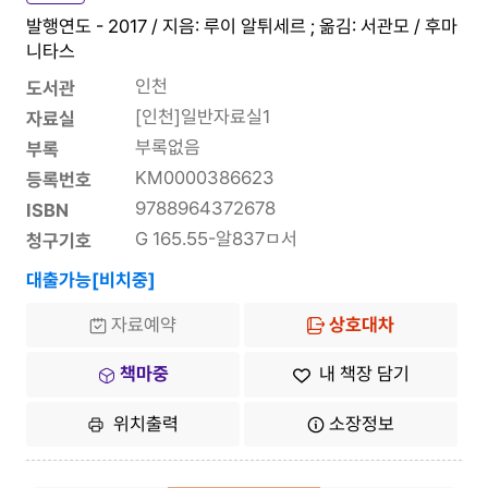
발행연도 - 2017 / 지음: 루이 알튀세르 ; 옮김: 서관모 / 후마
니타스
인천
도서관
[인천]일반자료실1
자료실
부록없음
부록
KM0000386623
등록번호
9788964372678
ISBN
G 165.55-알837ㅁ서
청구기호
대출가능[비치중]
자료예약
상호대차
책마중
내 책장 담기
위치출력
소장정보