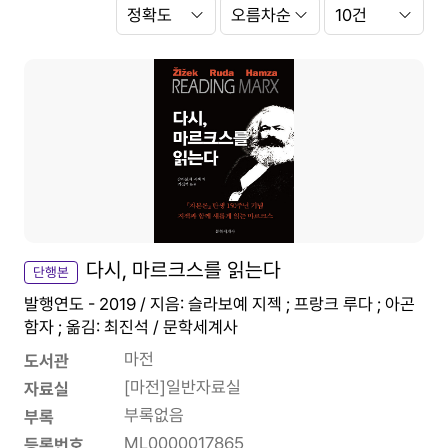
Search
정
Option
렬
항
정
쪽
목
렬
당
순
출
서
력
건
수
다시, 마르크스를 읽는다
단행본
발행연도 - 2019 / 지음: 슬라보예 지젝 ; 프랑크 루다 ; 아곤
함자 ; 옮김: 최진석 / 문학세계사
마전
도서관
[마전]일반자료실
자료실
부록없음
부록
ML0000017865
등록번호