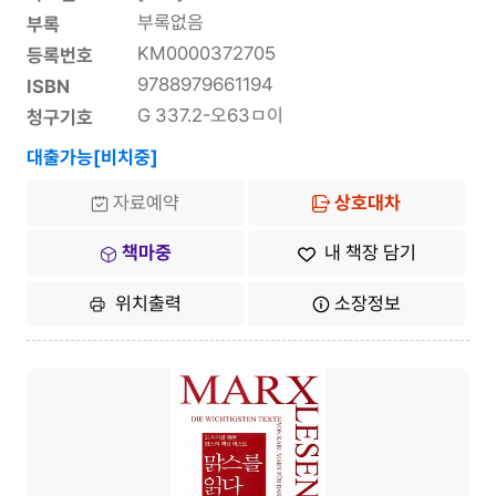
부록없음
부록
KM0000372705
등록번호
9788979661194
ISBN
G 337.2-오63ㅁ이
청구기호
대출가능[비치중]
자료예약
상호대차
책마중
내 책장 담기
위치출력
소장정보