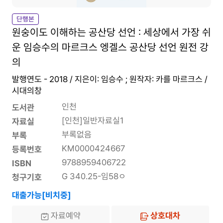
단행본
원숭이도 이해하는 공산당 선언 : 세상에서 가장 쉬
운 임승수의 마르크스 엥겔스 공산당 선언 원전 강
의
발행연도 - 2018 / 지은이: 임승수 ; 원작자: 카를 마르크스 /
시대의창
인천
도서관
[인천]일반자료실1
자료실
부록없음
부록
KM0000424667
등록번호
9788959406722
ISBN
G 340.25-임58ㅇ
청구기호
대출가능[비치중]
자료예약
상호대차