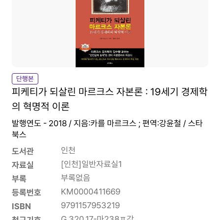
단행본
피케티가 되살린 마르크스 자본론 : 19세기 경제학
의 혁명적 이론
발행연도 - 2018 / 지음:카를 마르크스 ; 편역:강윤철 / 스타
북스
인천
도서관
[인천]일반자료실1
자료실
부록없음
부록
KM0000411669
등록번호
9791157953219
ISBN
G 320.17-마238ㅍ강