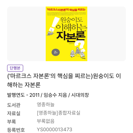
단행본
('마르크스 자본론'의 핵심을 찌르는)원숭이도 이
해하는 자본론
발행연도 - 2011 / 임승수 지음 / 시대의창
영종하늘
도서관
[영종하늘]종합자료실
자료실
부록없음
부록
YS0000013473
등록번호