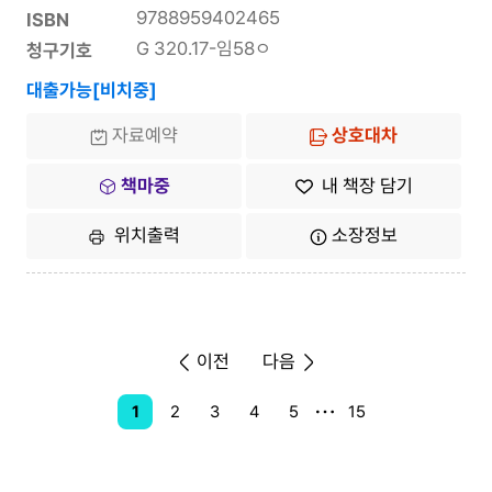
9788959402465
ISBN
G 320.17-임58ㅇ
청구기호
대출가능[비치중]
자료예약
상호대차
책마중
내 책장 담기
위치출력
소장정보
이전
다음
1
2
3
4
5
15