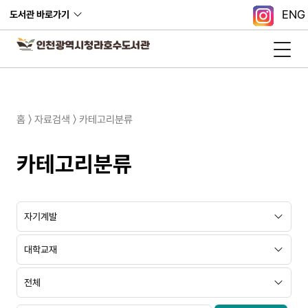
ENG
도서관 바로가기
홈 〉 자료검색 〉 카테고리분류
카테고리분류
대
중
소
분
분
분
류
류
류