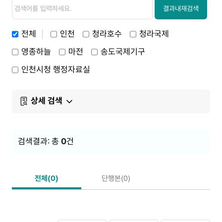
검
검
색
색
결과내재검색
내
용
전체
인천
청라호수
청라국제
영종하늘
마전
송도국제기구
인천시청 행정자료실
상세 검색
검색결과: 총
0
건
전체(0)
단행본(0)