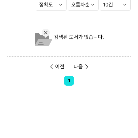
Search
정
Option
렬
항
정
쪽
목
렬
당
순
출
서
력
건
검색된 도서가 없습니다.
수
이전
다음
1