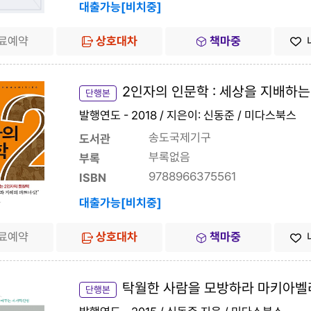
대출가능[비치중]
료예약
상호대차
책마중
2인자의 인문학 : 세상을 지배하는 섬김의
단행본
발행연도 - 2018 / 지은이: 신동준 / 미다스북스
송도국제기구
도서관
부록없음
부록
9788966375561
ISBN
대출가능[비치중]
료예약
상호대차
책마중
탁월한 사람을 모방하라 마키아벨리
단행본