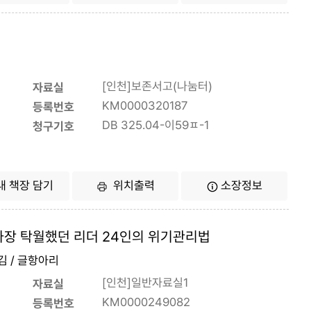
[인천]보존서고(나눔터)
자료실
KM0000320187
등록번호
DB 325.04-이59ㅍ-1
청구기호
내 책장 담기
위치출력
소장정보
 가장 탁월했던 리더 24인의 위기관리법
옮김 / 글항아리
[인천]일반자료실1
자료실
KM0000249082
등록번호