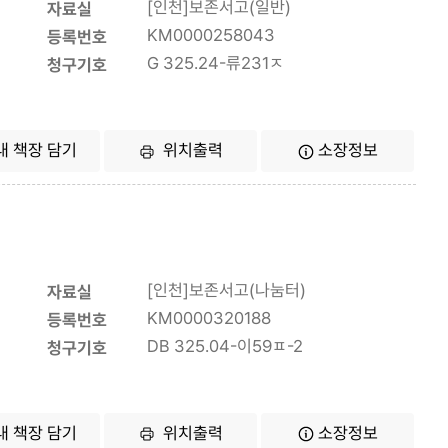
[인천]보존서고(일반)
자료실
KM0000258043
등록번호
G 325.24-류231ㅈ
청구기호
내 책장 담기
위치출력
소장정보
[인천]보존서고(나눔터)
자료실
KM0000320188
등록번호
DB 325.04-이59ㅍ-2
청구기호
내 책장 담기
위치출력
소장정보