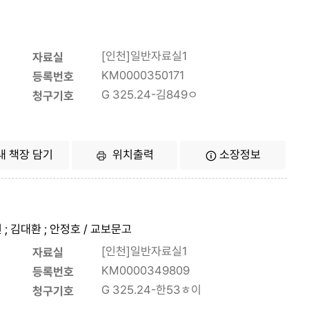
[인천]일반자료실1
자료실
KM0000350171
등록번호
G 325.24-김849ㅇ
청구기호
내 책장 담기
위치출력
소장정보
장원 ; 김대환 ; 안정호 / 교보문고
[인천]일반자료실1
자료실
KM0000349809
등록번호
G 325.24-한53ㅎ이
청구기호