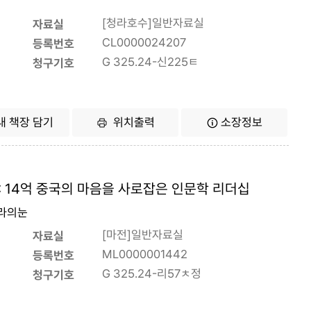
[청라호수]일반자료실
자료실
CL0000024207
등록번호
G 325.24-신225ㅌ
청구기호
내 책장 담기
위치출력
소장정보
 14억 중국의 마음을 사로잡은 인문학 리더십
 라의눈
[마전]일반자료실
자료실
ML0000001442
등록번호
G 325.24-리57ㅊ정
청구기호