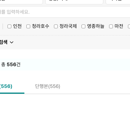
인천
청라호수
청라국제
영종하늘
마전
 검색
 총
556
건
556)
단행본(556)