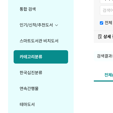
분
분
분
류
류
류
검
검
통합 검색
색
색
내
용
전체
인기/신착/추천도서
상세
스마트도서관 비치도서
검색결과:
카테고리분류
한국십진분류
전체(
연속간행물
Search
정
Option
렬
테마도서
항
정
쪽
목