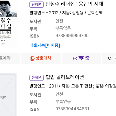
안철수 리더십 : 융합의 시대
단행본
발행연도 - 2012 / 지음: 김필용 / 문학산책
인천
도서관
부록없음
부록
9788996959700
ISBN
대출가능[비치중]
료예약
상호대차
책마중
협업 콜라보레이션
단행본
발행연도 - 2011 / 지음: 모튼 T. 한센 ; 옮김: 이
인천
도서관
부록없음
부록
9788994464831
ISBN