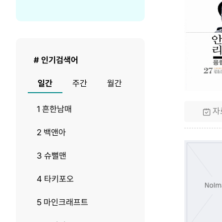
렬
당
순
출
서
력
건
수
# 인기검색어
일간
주간
월간
1 흔한남매
자
2 백앤아
3 슈뻘맨
4 타키포오
5 마인크래프트