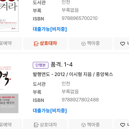
인천
도서관
부록없음
부록
9788965700210
ISBN
대출가능[비치중]
료예약
상호대차
책마중
품격. 1-4
단행본
발행연도 - 2012 / 이시형 지음 / 중앙북스
인천
도서관
부록없음
부록
9788927802488
ISBN
대출가능[비치중]
료예약
상호대차
책마중