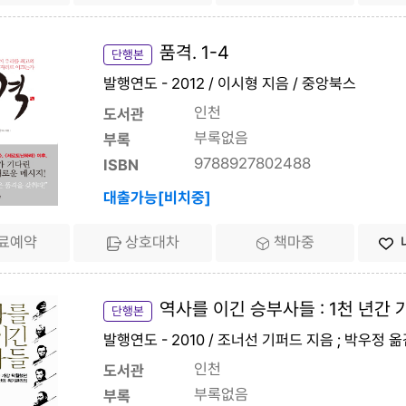
품격. 1-4
단행본
발행연도 - 2012 / 이시형 지음 / 중앙북스
인천
도서관
부록없음
부록
9788927802488
ISBN
대출가능[비치중]
료예약
상호대차
책마중
역사를 이긴 승부사들 : 1천 년간
단행본
발행연도 - 2010 / 조너선 기퍼드 지음 ; 박우정 
인천
도서관
부록없음
부록