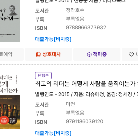
발행연도 - 2015 / 신동준 지음 / 미다스북스
청라호수
도서관
부록없음
부록
9788966373932
ISBN
대출가능[비치중]
료예약
상호대차
책마중
단행본
최고의 리더는 어떻게 사람을 움직이는가 :
발행연도 - 2015 / 지음: 리슈에청, 옮김: 정세경 /
마전
도서관
부록없음
부록
9791186039120
ISBN
대출가능[비치중]