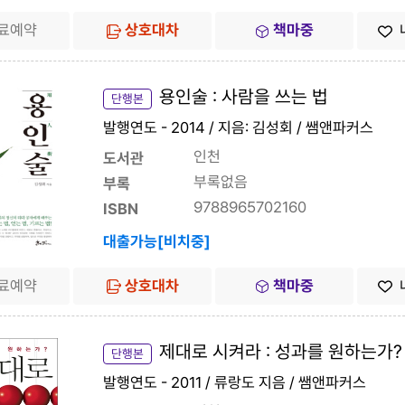
료예약
상호대차
책마중
용인술 : 사람을 쓰는 법
단행본
발행연도 - 2014 / 지음: 김성회 / 쌤앤파커스
인천
도서관
부록없음
부록
9788965702160
ISBN
대출가능[비치중]
료예약
상호대차
책마중
제대로 시켜라 : 성과를 원하는가?
단행본
발행연도 - 2011 / 류랑도 지음 / 쌤앤파커스