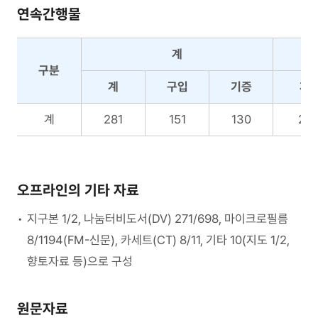
연속간행물
계
구분
계
구입
기증
계
연
계
281
151
130
27
속
간
행
물
오프라인의 기타 자료
자
료
지구본 1/2, 나눔터비도서(DV) 271/698, 마이크로필름
현
8/1194(FM-신문), 카세트(CT) 8/11, 기타 10(지도 1/2,
황
향토자료 등)으로 구성
원문자료