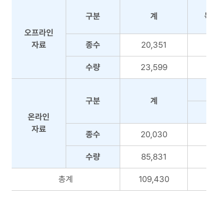
료
비
현
구분
계
녹음
도
황
서
오프라인
유
자료
종수
20,351
형
별
수량
23,599
자
료
구분
계
현
황
온라인
자료
종수
20,030
수량
85,831
총계
109,430