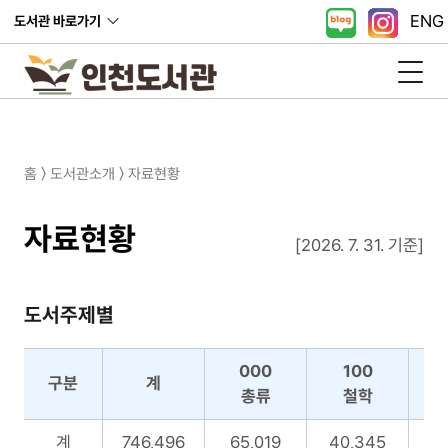
ENG
도서관 바로가기
홈 〉 도서관소개 〉 자료현황
자료현황
[2026. 7. 31. 기준]
도서주제별
000
100
구분
계
총류
철학
도
계
746,496
65,019
40,345
2