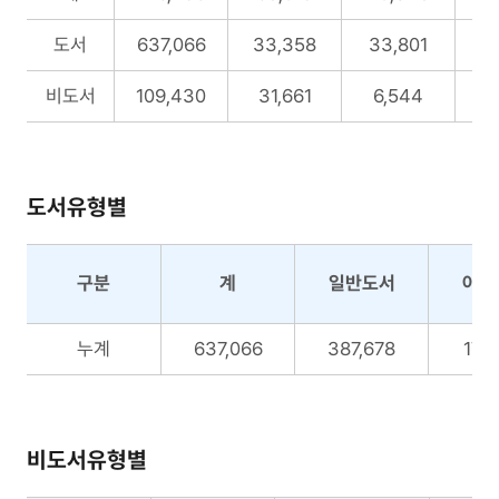
서
주
도서
637,066
33,358
33,801
2
제
별
비도서
109,430
31,661
6,544
자
료
현
황
도서유형별
구분
계
일반도서
아동
도
누계
637,066
387,678
173
서
유
형
별
비도서유형별
자