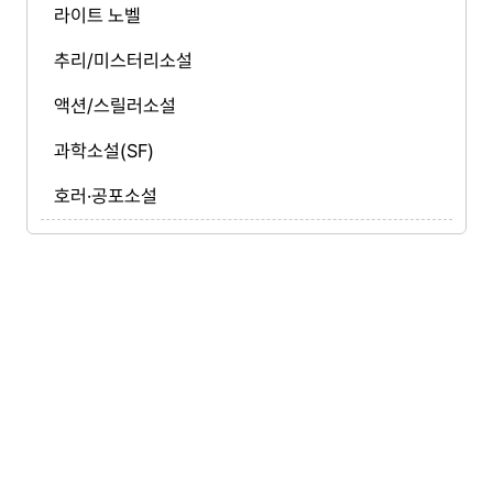
라이트 노벨
추리/미스터리소설
액션/스릴러소설
과학소설(SF)
호러·공포소설