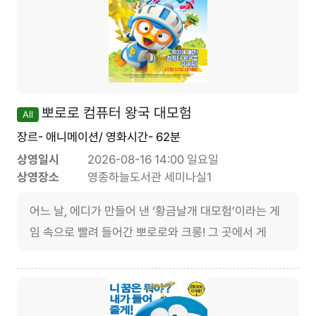
뽀로로 컴퓨터 왕국 대모험
All
장르- 애니메이션/ 영화시간- 62분
상영일시
2026-08-16 14:00 일요일
상영장소
영종하늘도서관 세미나실1
어느 날, 에디가 만들어 낸 ‘황금날개 대모험’이라는 게
임 속으로 빨려 들어간 뽀로로와 크롱! 그 곳에서 게