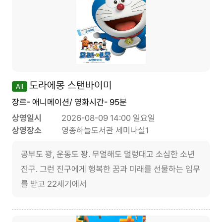
도라에몽 스탠바이미
All
장르- 애니메이션/ 영화시간- 95분
상영일시
2026-08-09 14:00 일요일
상영장소
영종하늘도서관 세미나실1
공부도 꽝, 운동도 꽝. 무얼해도 덜렁대고 소심한 소년
진구. 그런 진구에게 행복한 꿈과 미래를 선물하는 임무
를 받고 22세기에서