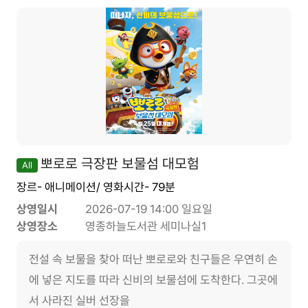
뽀로로 극장판 보물섬 대모험
All
장르- 애니메이션/ 영화시간- 79분
상영일시
2026-07-19 14:00 일요일
상영장소
영종하늘도서관 세미나실1
전설 속 보물을 찾아 떠난 뽀로로와 친구들은 우연히 손
에 넣은 지도를 따라 신비의 보물섬에 도착한다. 그곳에
서 사라진 실버 선장을