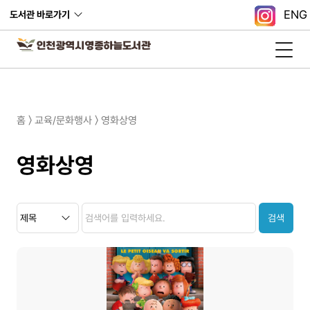
ENG
도서관 바로가기
홈 〉 교육/문화행사 〉 영화상영
영화상영
검
검
검
색
색
색
검색
카
내
테
용
고
리