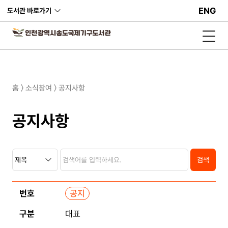
ENG
도서관 바로가기
홈 〉 소식참여 〉 공지사항
공지사항
검
검
검
색
색
색
검색
카
내
테
용
고
게
리
공지
시
판
리
대표
스