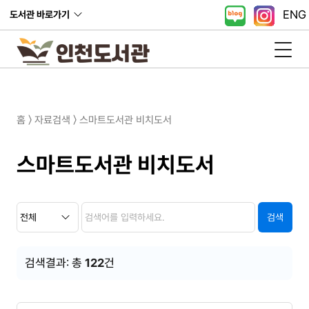
ENG
도서관 바로가기
홈 〉 자료검색 〉 스마트도서관 비치도서
스마트도서관 비치도서
검
검
검
색
색
색
검색
조
내
건
용
검색결과: 총
122
건
도