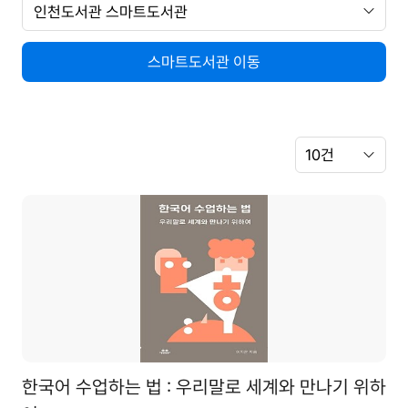
서
관
선
택
스마트도서관 이동
Search
쪽
Option
당
출
력
건
수
한국어 수업하는 법 : 우리말로 세계와 만나기 위하