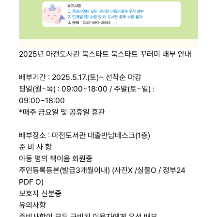
2025년 마전도서관 북스타트 북스타트 꾸러미 배부 안내
⠀
배부기간 : 2025.5.17.(토)~ 선착순 마감
평일(월~목) : 09:00~18:00 / 주말(토~일) :
09:00~18:00
*매주 금요일 및 공휴일 휴관
⠀
배부장소 : 마전도서관 대출반납데스크(1층)
준 비 사 항
아동 명의 책이음 회원증
주민등록등본(발급3개월이내) (사진X /실물O / 정부24
PDF O)
보호자 신분증
유의사항
준비사항이 모두 구비된 이용자에게 우선 배부