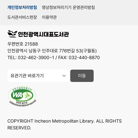
개인정보처리방침
영상정보처리기기 운영관리방침
도서관서비스헌장
이용약관
우편번호 21588
인천광역시 남동구 인주대로 776번길 53(구월동)
TEL: 032-462-3900~1 / FAX: 032-440-8870
유
이동
관
기
관
사
이
트
바
로
가
COPYRIGHT Incheon Metropolitan Library. ALL RIGHTS
기
RESERVED.