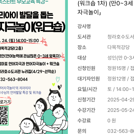
(워크숍 1차) (만0~3
자극놀이」
강사명
도서관
청라호수도
장소
다목적강당
대상
성인(만 0-
신청인원
정원15명 / 
대기자인원
정원12명 / 
요일/시간
토 / 14:00~
신청기간
2025-04-29
수강기간
2025-05-24
수강료
0 원
문의
032-563-8