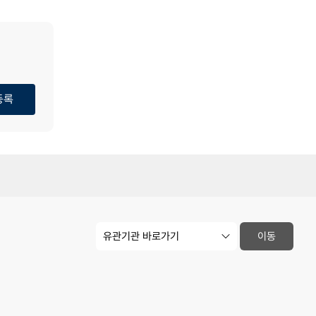
등록
유
이동
관
기
관
사
이
트
바
.