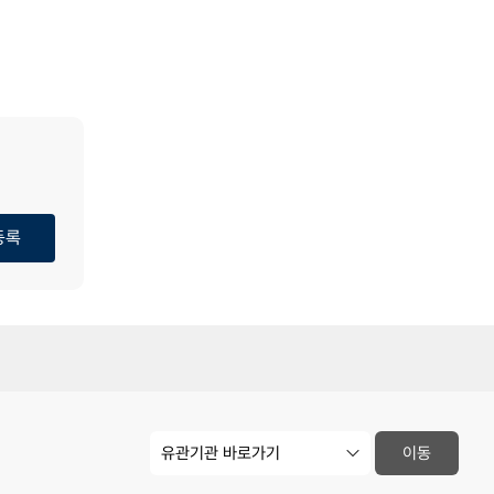
등록
유
이동
관
기