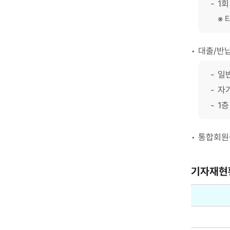
1회
대출/반
일
자
1층
통합회원
기자재현
기
자