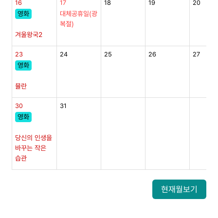
16
17
18
19
20
영화
대체공휴일(광
복절)
겨울왕국2
23
24
25
26
27
영화
뮬란
30
31
영화
당신의 인생을
바꾸는 작은
습관
현재월보기