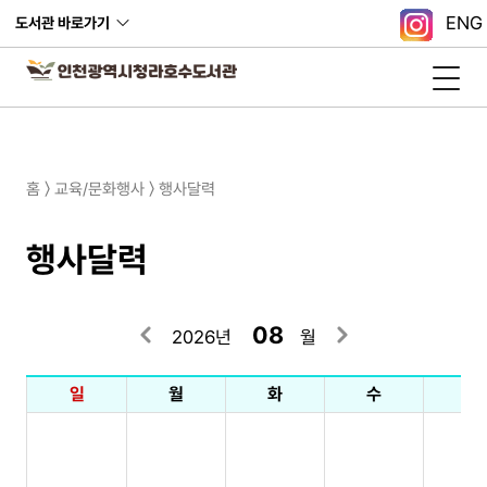
ENG
도서관 바로가기
홈 〉 교육/문화행사 〉 행사달력
행사달력
08
2026년
월
일
월
화
수
목