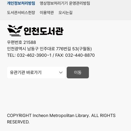
개인정보처리방침
영상정보처리기기 운영관리방침
도서관서비스헌장
이용약관
오시는길
우편번호 21588
인천광역시 남동구 인주대로 776번길 53(구월동)
TEL: 032-462-3900~1 / FAX: 032-440-8870
유
이동
관
기
관
사
이
트
바
로
가
COPYRIGHT Incheon Metropolitan Library. ALL RIGHTS
기
RESERVED.