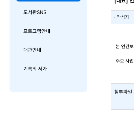
[대표]
인
도서관SNS
작성자 -
프로그램안내
본 연간보
대관안내
주요 사업
기록의 서가
첨부파일